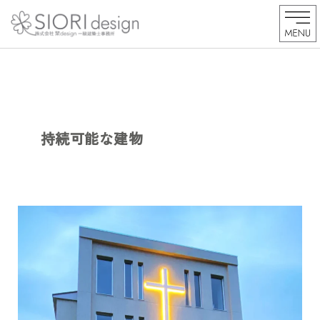
内
容
を
ス
キ
ッ
プ
持続可能な建物
K
市
教
会