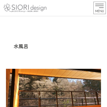
内
容
を
ス
キ
ッ
プ
水風呂
絶
景
の
特
別
室