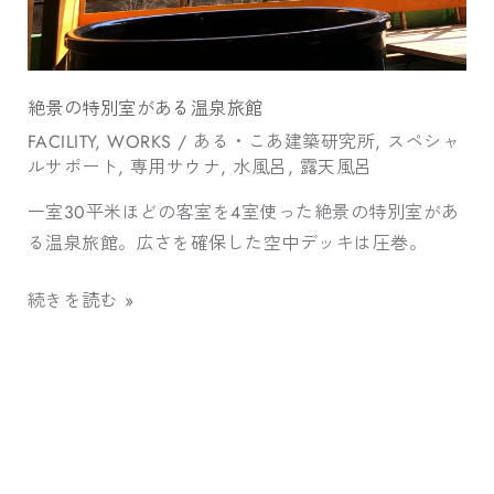
が
あ
る
絶景の特別室がある温泉旅館
温
FACILITY
,
WORKS
/
ある・こあ建築研究所
,
スペシャ
泉
ルサポート
,
専用サウナ
,
水風呂
,
露天風呂
旅
館
一室30平米ほどの客室を4室使った絶景の特別室があ
る温泉旅館。広さを確保した空中デッキは圧巻。
続きを読む »