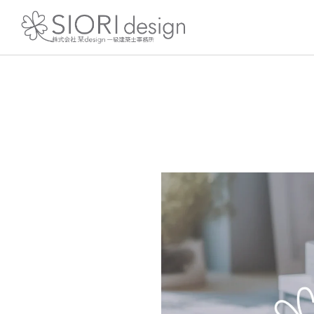
内
容
を
ス
キ
ッ
プ